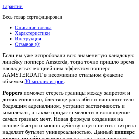
Гарантии
Весь товар сертифицирован
Описание товара
Характеристики
Инструкция
Отзывов (0)
Если вы уже испробовали всю знаменитую канадскую
линейку попперс Amsterda, тогда точно пришло время
насладиться мощнейшим эффектом попперс
AAMSTERDAIT в несомненно стильном флаконе
объемом
30 миллилитров
.
Poppers
поможет стереть границы между запретом и
дозволенностью, блестяще расслабит и наполнит тело
бодрящим адреналином, устранит застенчивость и
комплексы, а также придаст смелости в воплощение
самых грязных мечт. Новая формула созданная на
основе быстро и мощно действующего пентил нитрита
наделяет бутылет универсальностью. Данный
попперс
купить онлайн
рекомендуем как для классического