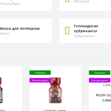
Франция
Люксембург
Голландские
Маска для попперсов
лубриканты
Маска
Лубриканты
Новинки
Новинки
Рекомендуем
Рекомендуем
RUSH U
CAN