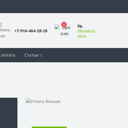
0
0р.
+7-916-464-28-28
Оформить
заказ
 оплата
Статьи
МЯГКИЙ ПОППЕРС