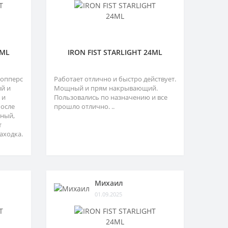
4ML
IRON FIST STARLIGHT 24ML
попперс
Работает отлично и быстро действует.
ий и
Мощный и прям накрывающий.
 и
Пользовались по назначению и все
после
прошло отлично. ..
тный,
т
аходка.
Михаил
01.09.2025