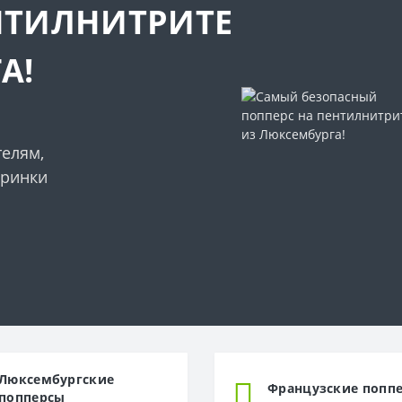
НТИЛНИТРИТЕ
А!
телям,
еринки
Люксембургские
Французские попп
попперсы