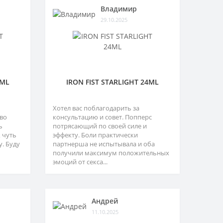
Владимир
29.10.2025
4ML
IRON FIST STARLIGHT 24ML
Хотел вас поблагодарить за
тво
консультацию и совет. Попперс
ь
потрясающий по своей силе и
 чуть
эффекту. Боли практически
. Буду
партнерша не испытывала и оба
получили максимум положительных
эмоций от секса...
Андрей
11.10.2025