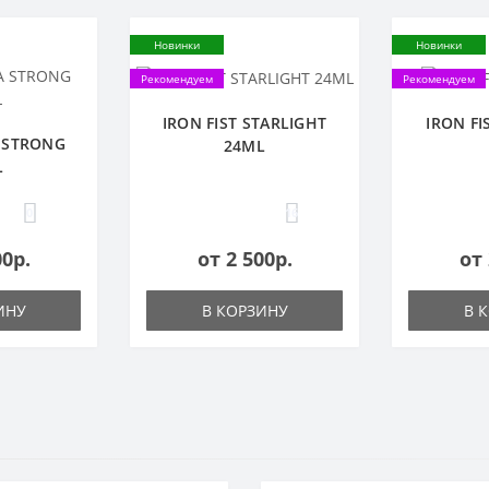
Новинки
Новинки
Рекомендуем
Рекомендуем
IRON FIST STARLIGHT
IRON FI
 STRONG
24ML
L
0
16
00р.
от 2 500р.
от 
ИНУ
В КОРЗИНУ
В 