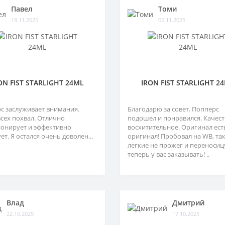
Павел
Томи
19.11.2025
05.11.2025
ON FIST STARLIGHT 24ML
IRON FIST STARLIGHT 2
с заслуживает внимания.
Благодарю за совет. Попперс
сех похвал. Отлично
подошел и понравился. Качес
онирует и эффективно
восхитительное. Оригинал ест
ет. Я остался очень доволен...
оригинал! Пробовал на WB, так
легкие не прожег и переносицу
теперь у вас заказывать! ..
Влад
Дмитрий
22.10.2025
17.10.2025