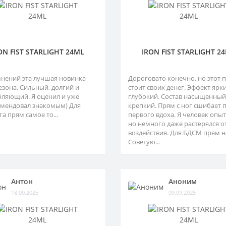
ON FIST STARLIGHT 24ML
IRON FIST STARLIGHT 2
мнений эта лучшая новинка
Дороговато конечно, но этот 
езона. Сильный, долгий и
стоит своих денег. Эффект ярк
бляющий. Я оценил и уже
глубокий. Состав насыщенный
мендовал знакомым) Для
крепкий. Прям с ног сшибает 
а прям самое то...
первого вдоха. Я человек опы
но немного даже растерялся о
воздействия. Для БДСМ прям н
Советую...
Антон
Аноним
18.09.2025
09.09.2025