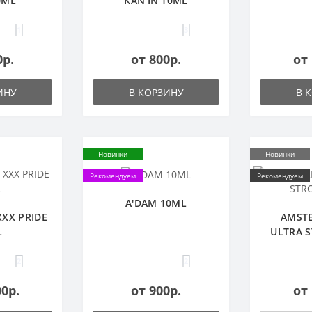
0ML
KAN'IN 10ML
1
3
0р.
от 800р.
от 
ИНУ
В КОРЗИНУ
В 
Новинки
Новинки
Рекомендуем
Рекомендуем
A'DAM 10ML
XX PRIDE
AMST
L
ULTRA 
2
2
00р.
от 900р.
от 