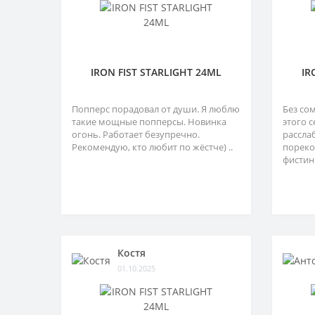
IRON FIST STARLIGHT 24ML
IR
Попперс порадовал от души. Я люблю
Без со
такие мощные попперсы. Новинка
этого с
огонь. Работает безупречно.
рассла
Рекомендую, кто любит по жёстче) ..
пореко
фистинг
Костя
01.10.2025