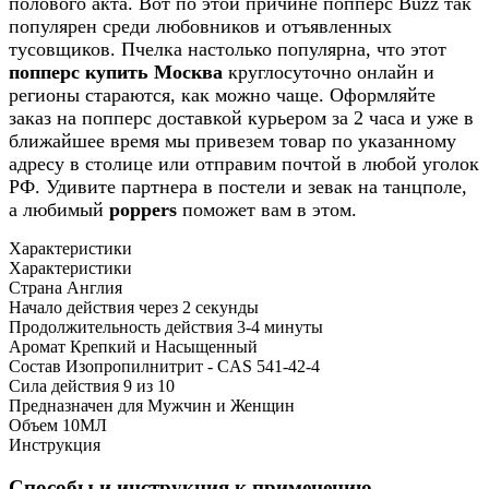
полового акта. Вот по этой причине попперс Buzz так
популярен среди любовников и отъявленных
тусовщиков. Пчелка настолько популярна, что этот
попперс купить Москва
круглосуточно онлайн
и
регионы стараются, как можно чаще. Оформляйте
заказ на попперс доставкой курьером за 2 часа и уже в
ближайшее время мы привезем товар по указанному
адресу в столице или отправим почтой в любой уголок
РФ. Удивите партнера в постели и зевак на танцполе,
а любимый
poppers
поможет вам в этом.
Характеристики
Характеристики
Страна
Англия
Начало действия через
2 секунды
Продолжительность действия
3-4 минуты
Аромат
Крепкий и Насыщенный
Состав
Изопропилнитрит - CAS 541-42-4
Сила действия
9 из 10
Предназначен для
Мужчин и Женщин
Объем
10МЛ
Инструкция
Способы и инструкция к применению