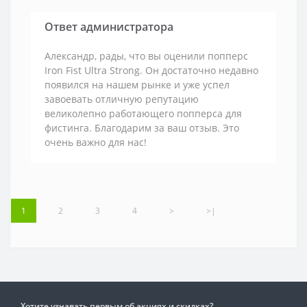
Ответ администратора
Александр, рады, что вы оценили попперс
Iron Fist Ultra Strong. Он достаточно недавно
появился на нашем рынке и уже успел
завоевать отличную репутацию
великолепно работающего попперса для
фистинга. Благодарим за ваш отзыв. Это
очень важно для нас!
1
2
3
4
>
>|
Хотите узнавать первым об акциях и скидках?