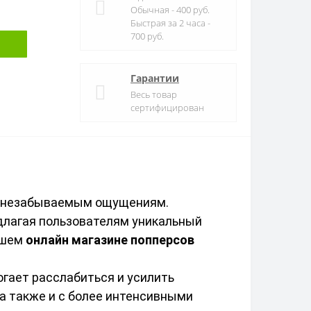
Обычная - 400 руб.
Быстрая за 2 часа -
700 руб.
Гарантии
Весь товар
сертифицирован
 к незабываемым ощущениям. 
едлагая пользователям уникальный 
ашем 
онлайн магазине попперсов
огает расслабиться и усилить 
а также и с более интенсивными 