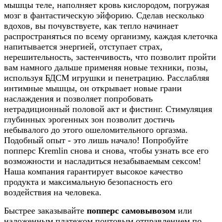
мышцы теле, наполняет кровь кислородом, погружая
мозг в фантастическую эйфорию. Сделав несколько
вдохов, вы почувствуете, как тепло начинает
распространяться по всему организму, каждая клеточка
напитывается энергией, отступает страх,
нерешительность, застенчивость, что позволит пройти
вам намного дальше применяя новые техники, позы,
используя БДСМ игрушки и пенетрацию. Расслабляя
интимные мышцы, он открывает новые грани
наслаждения и позволяет попробовать
нетрадиционный половой акт и фистинг. Стимуляция
глубинных эрогенных зон позволит достичь
небывалого до этого ошеломительного оргазма.
Подобный опыт - это лишь начало! Попробуйте 
попперс Kremlin снова и снова, чтобы узнать все его 
возможности и насладиться незабываемым сексом! 
Наша компания гарантирует высокое качество 
продукта и максимальную безопасность его 
воздействия на человека.
Быстрее заказывайте 
попперс самовывозом
 или 
наложенным платежом почтовым отправлением по 