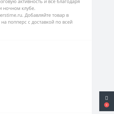
озговую активность и все благодаря
и ночном клубе.
rstime.ru. Добавляйте товар в
 на
попперс с доставкой
п
о всей
0