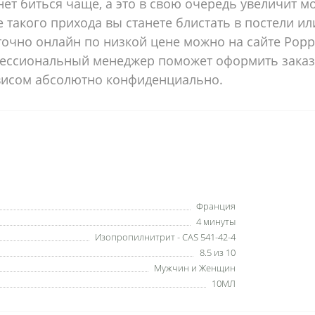
ет биться чаще, а это в свою очередь увеличит м
такого прихода вы станете блистать в постели ил
очно онлайн по низкой цене можно на сайте Poppe
офессиональный менеджер поможет оформить заказ
висом абсолютно конфиденциально.
Франция
4 минуты
Изопропилнитрит - CAS 541-42-4
8.5 из 10
Мужчин и Женщин
10МЛ