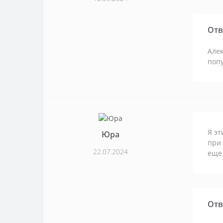
Отв
Алек
попу
Я эт
Юра
при 
22.07.2024
еще 
Отв