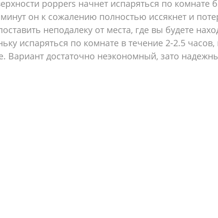
рхности poppers начнет испаряться по комнате б
0 минут он к сожалению полностью иссякнет и пот
поставить неподалеку от места, где вы будете нахо
ньку испаряться по комнате в течение 2-2.5 часов
е. Вариант достаточно неэкономный, зато надежн
лу